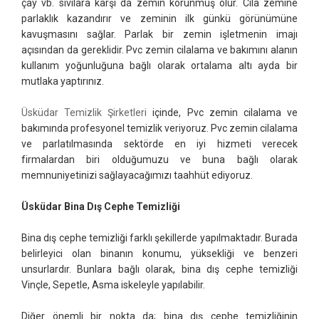
çay vb. sıvılara karşı da zemin korunmuş olur. Cila zemine
parlaklık kazandırır ve zeminin ilk günkü görünümüne
kavuşmasını sağlar. Parlak bir zemin işletmenin imajı
açısından da gereklidir. Pvc zemin cilalama ve bakımını alanın
kullanım yoğunluğuna bağlı olarak ortalama altı ayda bir
mutlaka yaptırınız.
Üsküdar Temizlik Şirketleri
içinde, Pvc zemin cilalama ve
bakımında profesyonel temizlik veriyoruz. Pvc zemin cilalama
ve parlatılmasında sektörde en iyi hizmeti verecek
firmalardan biri olduğumuzu ve buna bağlı olarak
memnuniyetinizi sağlayacağımızı taahhüt ediyoruz.
Üsküdar Bina Dış Cephe Temizliği
Bina dış cephe temizliği farklı şekillerde yapılmaktadır. Burada
belirleyici olan binanın konumu, yüksekliği ve benzeri
unsurlardır. Bunlara bağlı olarak, bina dış cephe temizliği
Vinçle, Sepetle, Asma iskeleyle yapılabilir.
Diğer önemli bir nokta da; bina dış cephe temizliğinin