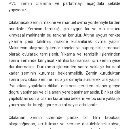
PVC zemin cilalama
ve parlatmayı aşağıdaki şekilde
yapıyoruz.
Cilalanacak zemin makine ve manuel ovma yöntemiyle kirden
arındırılır. Zeminin temizliği için uygun kir ve cila sökücü
kimyasal makinenin su tankına konulur. Altına uygun renkte
yıkama pedi takılmış makine kullanılarak ovma yapılır.
Makinenin ulaşmadığı kenar köşeler ve süpürgelikler manuel
olarak ovularak temizlenir. Yıkama ve temizlik işleminden
sonra zeminde kimyasal kalıntısı kalmaması için zemin iyice
durulanmalıdır. Durulama işleminden sonra yaklaşık bir saat
kadar zeminin kuruması beklenmelidir. Zemin kuruduktan
sonra pvc cilası zemine mop yardımıyla sürülerek cila yapılır.
Pvc cilası yapılırken dikkat edilmesi gereken cilanın geriye
doğru yapılması ve cilalanan yere basılmamasıdır. Bir kat cila
yapıldıktan sonra cilanın kuruması beklenir ve bu süre yaklaşık
yarım saattir. İsteğe göre cila kat sayısı artırılabilir.
Cilalanan zemin üzerinde parlak bir film tabakası
oluşacağından, kiri tutmaz ve zemine dökülebilecek kahve,