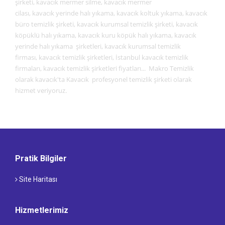
şirketi, kavacık mermer silme, kavacık mermer
cilası, kavacık
yerinde halı yıkama, kavacık koltuk yıkama, kavacık
büro temizlik şirketi, kavacık kurumsal temizlik şirketi, kavacık
köpüklü halı yıkama, kavacık kuru köpük halı yıkama, kavacık
yerinde halı yıkama şirketleri, kavacık kurumsal temizlik
firması, kavacık temizlik şirketleri, İstanbul kavacık temizlik
firmaları, kavacık temizlik şirketleri fiyatları... Makro Temizlik
olarak kavacık'ta Kavacık profesyonel temizlik şirketi olarak
hizmet veriyoruz.
Pratik Bilgiler
Site Haritası
Hizmetlerimiz