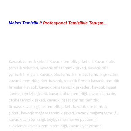
Makro Temizlik
/
/
Profesyonel Temizlikle Tanışın...
Kavacık temizlik şirketi, Kavacık temizlik şirketleri, Kavacık ofis
temizlik şirketleri, Kavacık ofis temizlik şirketi, Kavacık ofis
temizlik firmaları, Kavacık ofis temizlik firması, temizlik şirketleri
kavacık, temizlik şirketi kavacık, temizlik firması kavacık, temizlik
firmaları kavacık, kavacık bina temizlik şirketleri, kavacık inşaat
sonrası temizlik şirketi, kavacık plaza temizliği, kavacık bina dış
cephe temizlik şirketi, kavacık inşaat sonrası temizlik
firması, kavacık genel temizlik şirketi, kavacık site temizlik
şirketi, kavacık mağaza temizlik şirketi, kavacık mağaza temzliği,
kavacık cam temizliği, beykoz mermer ve pvc zemin
cilalalama, kavacık zemin temizliği, kavacık yer yıkama