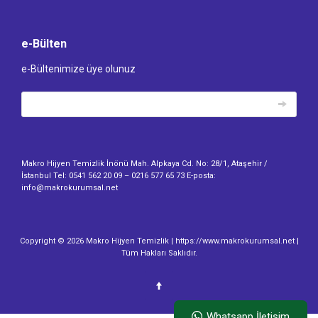
e-Bülten
e-Bültenimize üye olunuz
Makro Hijyen Temizlik İnönü Mah. Alpkaya Cd. No: 28/1, Ataşehir /
İstanbul Tel: 0541 562 20 09 – 0216 577 65 73 E-posta:
info@makrokurumsal.net
Copyright © 2026 Makro Hijyen Temizlik | https://www.makrokurumsal.net |
Tüm Hakları Saklıdır.
Whatsapp İletişim