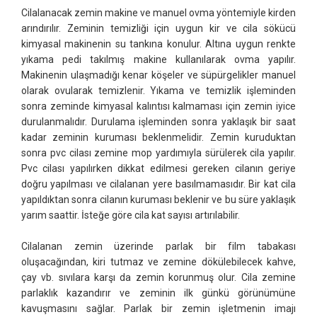
Cilalanacak zemin makine ve manuel ovma yöntemiyle kirden
arındırılır. Zeminin temizliği için uygun kir ve cila sökücü
kimyasal makinenin su tankına konulur. Altına uygun renkte
yıkama pedi takılmış makine kullanılarak ovma yapılır.
Makinenin ulaşmadığı kenar köşeler ve süpürgelikler manuel
olarak ovularak temizlenir. Yıkama ve temizlik işleminden
sonra zeminde kimyasal kalıntısı kalmaması için zemin iyice
durulanmalıdır. Durulama işleminden sonra yaklaşık bir saat
kadar zeminin kuruması beklenmelidir. Zemin kuruduktan
sonra pvc cilası zemine mop yardımıyla sürülerek cila yapılır.
Pvc cilası yapılırken dikkat edilmesi gereken cilanın geriye
doğru yapılması ve cilalanan yere basılmamasıdır. Bir kat cila
yapıldıktan sonra cilanın kuruması beklenir ve bu süre yaklaşık
yarım saattir. İsteğe göre cila kat sayısı artırılabilir.
Cilalanan zemin üzerinde parlak bir film tabakası
oluşacağından, kiri tutmaz ve zemine dökülebilecek kahve,
çay vb. sıvılara karşı da zemin korunmuş olur. Cila zemine
parlaklık kazandırır ve zeminin ilk günkü görünümüne
kavuşmasını sağlar. Parlak bir zemin işletmenin imajı