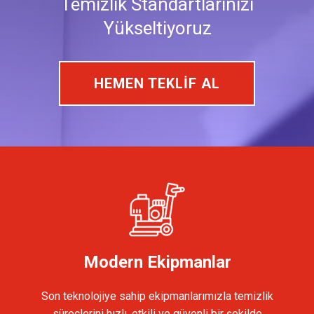
Temizlik Standartlarınızı
Yükseltiyoruz
HEMEN TEKLİF AL
Modern Ekipmanlar
Son teknolojiye sahip ekipmanlarımızla temizlik
süreçlerini hızlı, etkili ve güvenli bir şekilde