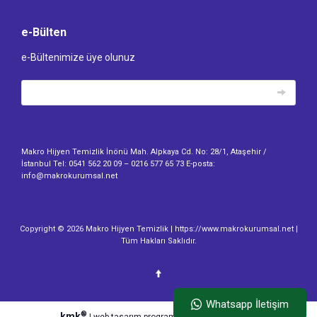
e-Bülten
e-Bültenimize üye olunuz
Makro Hijyen Temizlik İnönü Mah. Alpkaya Cd. No: 28/1, Ataşehir /
İstanbul Tel: 0541 562 20 09 – 0216 577 65 73 E-posta:
info@makrokurumsal.net
Copyright © 2026 Makro Hijyen Temizlik | https://www.makrokurumsal.net |
Tüm Hakları Saklıdır.
Whatsapp İletişim
®
kmk
|
web tasarım
programları ile hazırlanmıştır.