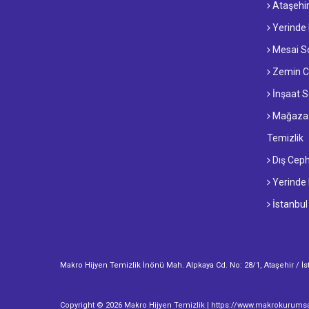
Ataşehir
Yerinde 
Mesai So
Zemin Ci
İnşaat S
Mağaza T
Temizlik
Dış Ceph
Yerinde 
İstanbul
Makro Hijyen Temizlik İnönü Mah. Alpkaya Cd. No: 28/1, Ataşehir / İ
Copyright © 2026 Makro Hijyen Temizlik | https://www.makrokurumsal.